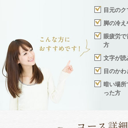
目元のク
脚の冷え
眼疲労で
方
文字が読
目のかわ
暗い場所
った方